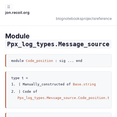
☰
jon.recoil.org
blog
notebooks
projects
reference
Module
Ppx_log_types.Message_source
module
Code_position
:
sig
...
end
type
t
=
|
Manually_constructed
of
Base.string
|
Code
of
Ppx_log_types.Message_source.Code_position.t