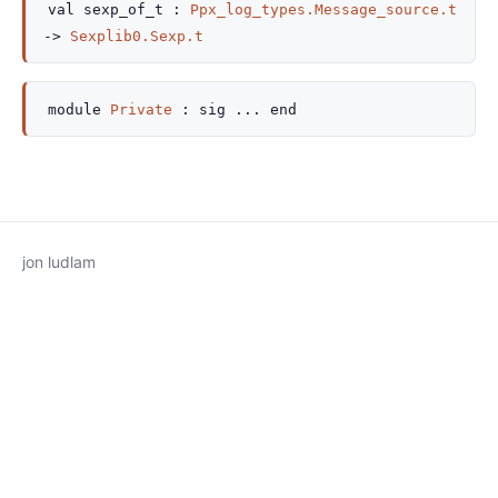
val
sexp_of_t :
Ppx_log_types.Message_source.t
->
Sexplib0.Sexp.t
module
Private
:
sig
...
end
jon ludlam